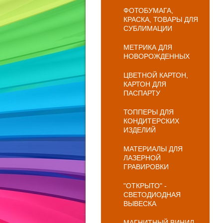
ФОТОБУМАГА,
КРАСКА, ТОВАРЫ ДЛЯ
СУБЛИМАЦИИ
МЕТРИКА ДЛЯ
НОВОРОЖДЕННЫХ
ЦВЕТНОЙ КАРТОН,
КАРТОН ДЛЯ
ПАСПАРТУ
ТОППЕРЫ ДЛЯ
КОНДИТЕРСКИХ
ИЗДЕЛИЙ
МАТЕРИАЛЫ ДЛЯ
ЛАЗЕРНОЙ
ГРАВИРОВКИ
"ОТКРЫТО" -
СВЕТОДИОДНАЯ
ВЫВЕСКА
МАГНИТНЫЙ ВИНИЛ,