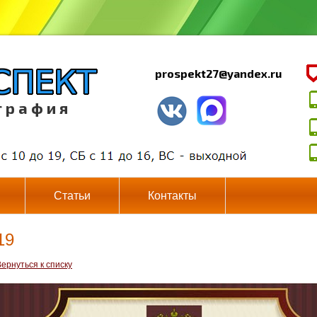
prospekt27@yandex.ru
г р а ф и я
Статьи
Контакты
19
ернуться к списку