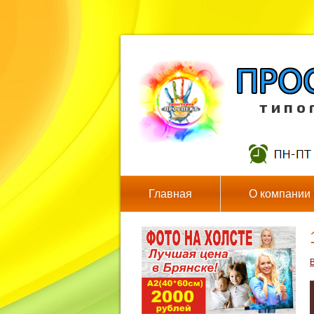
т и п о 
Главная
О компании
В