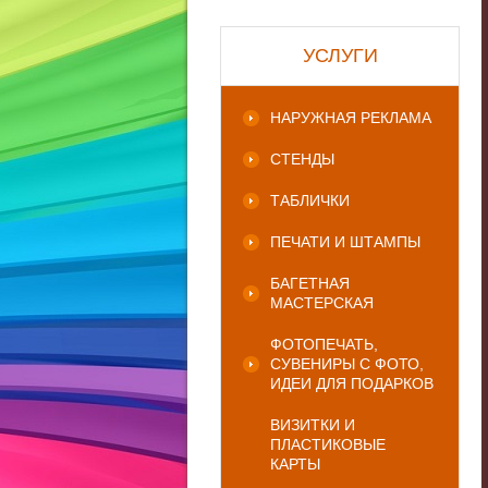
УСЛУГИ
НАРУЖНАЯ РЕКЛАМА
СТЕНДЫ
ТАБЛИЧКИ
ПЕЧАТИ И ШТАМПЫ
БАГЕТНАЯ
МАСТЕРСКАЯ
ФОТОПЕЧАТЬ,
СУВЕНИРЫ С ФОТО,
ИДЕИ ДЛЯ ПОДАРКОВ
ВИЗИТКИ И
ПЛАСТИКОВЫЕ
КАРТЫ