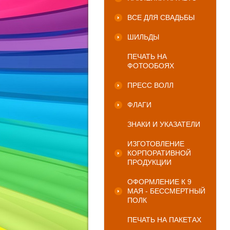
ВСЕ ДЛЯ СВАДЬБЫ
ШИЛЬДЫ
ПЕЧАТЬ НА
ФОТООБОЯХ
ПРЕСС ВОЛЛ
ФЛАГИ
ЗНАКИ И УКАЗАТЕЛИ
ИЗГОТОВЛЕНИЕ
КОРПОРАТИВНОЙ
ПРОДУКЦИИ
ОФОРМЛЕНИЕ К 9
МАЯ - БЕССМЕРТНЫЙ
ПОЛК
ПЕЧАТЬ НА ПАКЕТАХ