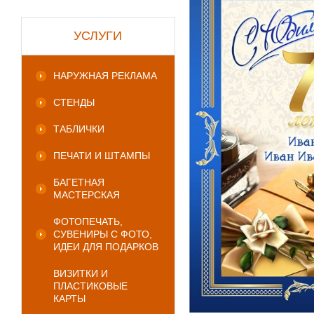
УСЛУГИ
НАРУЖНАЯ РЕКЛАМА
СТЕНДЫ
ТАБЛИЧКИ
ПЕЧАТИ И ШТАМПЫ
БАГЕТНАЯ
МАСТЕРСКАЯ
ФОТОПЕЧАТЬ,
СУВЕНИРЫ С ФОТО,
ИДЕИ ДЛЯ ПОДАРКОВ
ВИЗИТКИ И
ПЛАСТИКОВЫЕ
КАРТЫ