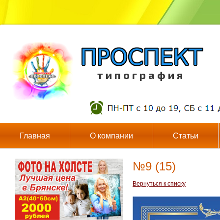
т и п о г р а ф и я
Главная
О компании
Статьи
№9 (15)
Вернуться к списку