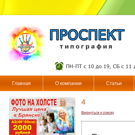
т и п о г р а ф и я
Главная
О компании
Статьи
4
Вернуться к списку