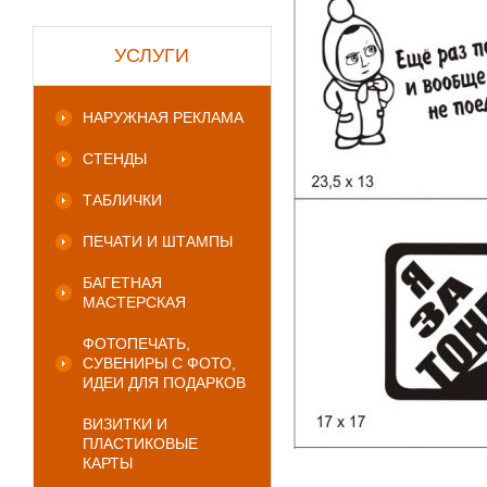
УСЛУГИ
НАРУЖНАЯ РЕКЛАМА
СТЕНДЫ
ТАБЛИЧКИ
ПЕЧАТИ И ШТАМПЫ
БАГЕТНАЯ
МАСТЕРСКАЯ
ФОТОПЕЧАТЬ,
СУВЕНИРЫ С ФОТО,
ИДЕИ ДЛЯ ПОДАРКОВ
ВИЗИТКИ И
ПЛАСТИКОВЫЕ
КАРТЫ