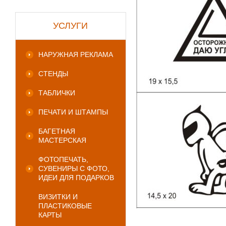
УСЛУГИ
НАРУЖНАЯ РЕКЛАМА
СТЕНДЫ
ТАБЛИЧКИ
ПЕЧАТИ И ШТАМПЫ
БАГЕТНАЯ
МАСТЕРСКАЯ
ФОТОПЕЧАТЬ,
СУВЕНИРЫ С ФОТО,
ИДЕИ ДЛЯ ПОДАРКОВ
ВИЗИТКИ И
ПЛАСТИКОВЫЕ
КАРТЫ