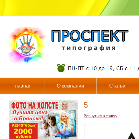
т и п о г р а ф и я
Главная
О компании
Статьи
5
Вернуться к списку