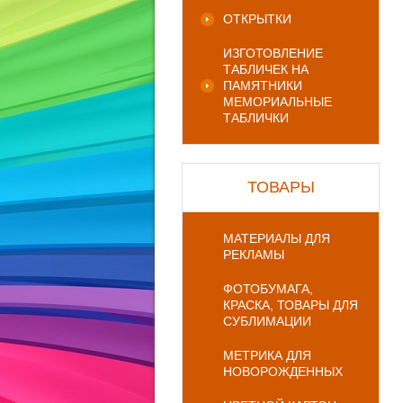
ОТКРЫТКИ
ИЗГОТОВЛЕНИЕ
ТАБЛИЧЕК НА
ПАМЯТНИКИ
МЕМОРИАЛЬНЫЕ
ТАБЛИЧКИ
ТОВАРЫ
МАТЕРИАЛЫ ДЛЯ
РЕКЛАМЫ
ФОТОБУМАГА,
КРАСКА, ТОВАРЫ ДЛЯ
СУБЛИМАЦИИ
МЕТРИКА ДЛЯ
НОВОРОЖДЕННЫХ