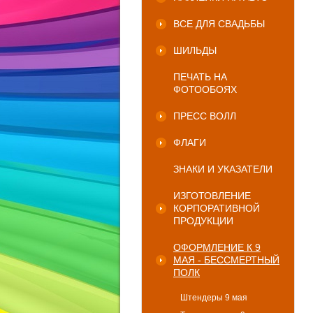
ВСЕ ДЛЯ СВАДЬБЫ
ШИЛЬДЫ
ПЕЧАТЬ НА
ФОТООБОЯХ
ПРЕСС ВОЛЛ
ФЛАГИ
ЗНАКИ И УКАЗАТЕЛИ
ИЗГОТОВЛЕНИЕ
КОРПОРАТИВНОЙ
ПРОДУКЦИИ
ОФОРМЛЕНИЕ К 9
МАЯ - БЕССМЕРТНЫЙ
ПОЛК
Штендеры 9 мая