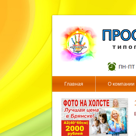
т и п о 
Главная
О компании
В