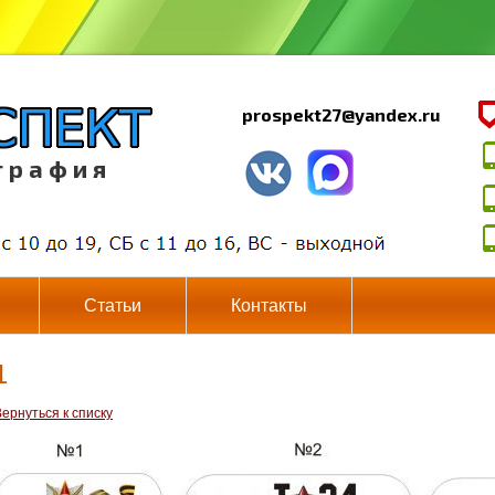
prospekt27@yandex.ru
г р а ф и я
Статьи
Контакты
1
ернуться к списку