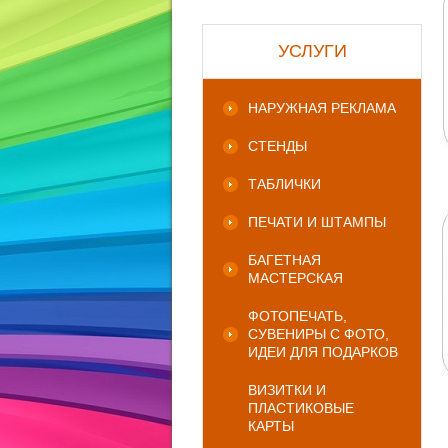
УСЛУГИ
НАРУЖНАЯ РЕКЛАМА
СТЕНДЫ
ТАБЛИЧКИ
ПЕЧАТИ И ШТАМПЫ
БАГЕТНАЯ
МАСТЕРСКАЯ
ФОТОПЕЧАТЬ,
СУВЕНИРЫ С ФОТО,
ИДЕИ ДЛЯ ПОДАРКОВ
ВИЗИТКИ И
ПЛАСТИКОВЫЕ
КАРТЫ