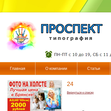
т и п о г р а ф и я
Главная
О компании
Статьи
24
Вернуться к списку