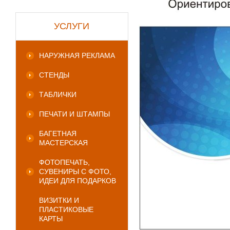
УСЛУГИ
НАРУЖНАЯ РЕКЛАМА
СТЕНДЫ
ТАБЛИЧКИ
ПЕЧАТИ И ШТАМПЫ
БАГЕТНАЯ
МАСТЕРСКАЯ
ФОТОПЕЧАТЬ,
СУВЕНИРЫ С ФОТО,
ИДЕИ ДЛЯ ПОДАРКОВ
ВИЗИТКИ И
ПЛАСТИКОВЫЕ
КАРТЫ