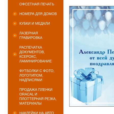
ОФСЕТНАЯ ПЕЧАТЬ
НОМЕРА ДЛЯ ДОМОВ
КУБКИ И МЕДАЛИ
ЛАЗЕРНАЯ
ГРАВИРОВКА
РАСПЕЧАТКА
ДОКУМЕНТОВ,
КСЕРОКС,
ЛАМИНИРОВАНИЕ
ФУТБОЛКИ С ФОТО,
ЛОГОТИПОМ,
НАДПИСЯМИ
ПРОДАЖА ПЛЕНКИ
ORACAL И
ПЛОТТЕРНАЯ РЕЗКА,
МАТЕРИАЛЫ
НАКЛЕЙКИ НА АВТО