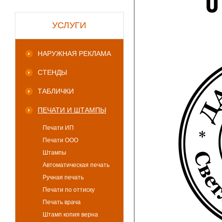
УСЛУГИ
НАРУЖНАЯ РЕКЛАМА
СТЕНДЫ
ТАБЛИЧКИ
ПЕЧАТИ И ШТАМПЫ
Печати ИП
Печати ООО
Штампы
Автоматическая печать
Ручная печать
Печати по оттиску
Печать врача
Штамп копия верна