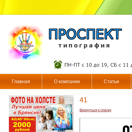
т и п о г р а ф и я
Главная
О компании
Статьи
41
Вернуться к списку