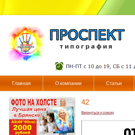
т и п о г р а ф и я
Главная
О компании
Статьи
42
Вернуться к списку