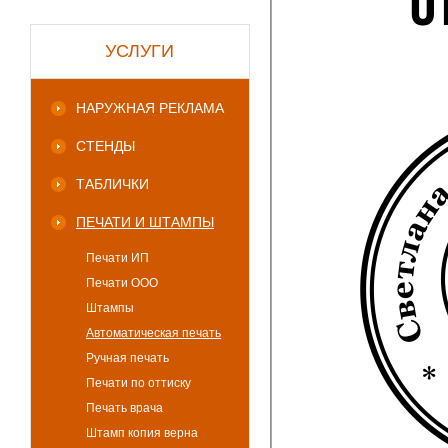
УСЛУГИ
НАРУЖНАЯ РЕКЛАМА
СТЕНДЫ
ТАБЛИЧКИ
ПЕЧАТИ И ШТАМПЫ
Печати ИП
Печати ООО
Штампы
Автоматическая печать
Ручная печать
Печати по оттиску
Печать врача
Штамп копия верна