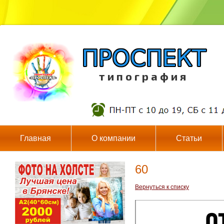
т и п о г р а ф и я
Главная
О компании
Статьи
60
Вернуться к списку