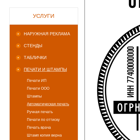
УСЛУГИ
НАРУЖНАЯ РЕКЛАМА
СТЕНДЫ
ТАБЛИЧКИ
ПЕЧАТИ И ШТАМПЫ
Печати ИП
Печати ООО
Штампы
Автоматическая печать
Ручная печать
Печати по оттиску
Печать врача
Штамп копия верна