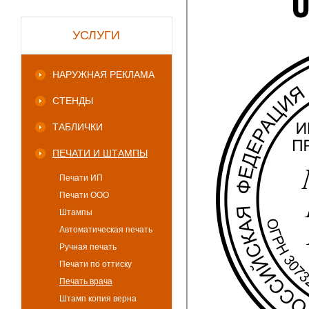
УСЛУГИ
НАРУЖНАЯ РЕКЛАМА
СТЕНДЫ
ТАБЛИЧКИ
ПЕЧАТИ И ШТАМПЫ
Печати ИП
Печати ООО
Штампы
Автоматическая печать
Ручная печать
Печати по оттиску
Печать врача
Штамп копия верна