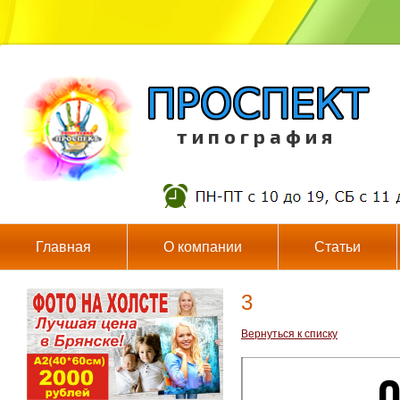
т и п о г р а ф и я
Главная
О компании
Статьи
3
Вернуться к списку