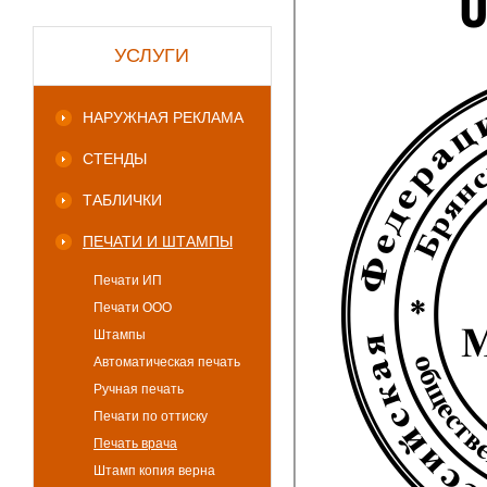
УСЛУГИ
НАРУЖНАЯ РЕКЛАМА
СТЕНДЫ
ТАБЛИЧКИ
ПЕЧАТИ И ШТАМПЫ
Печати ИП
Печати ООО
Штампы
Автоматическая печать
Ручная печать
Печати по оттиску
Печать врача
Штамп копия верна