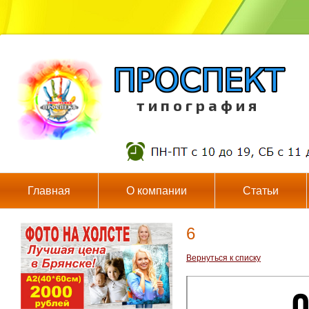
т и п о г р а ф и я
Главная
О компании
Статьи
6
Вернуться к списку