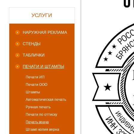
УСЛУГИ
НАРУЖНАЯ РЕКЛАМА
СТЕНДЫ
ТАБЛИЧКИ
ПЕЧАТИ И ШТАМПЫ
Печати ИП
Печати ООО
Штампы
Автоматическая печать
Ручная печать
Печати по оттиску
Печать врача
Штамп копия верна