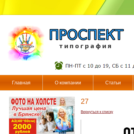
т и п о г р а ф и я
Главная
О компании
Статьи
27
Вернуться к списку