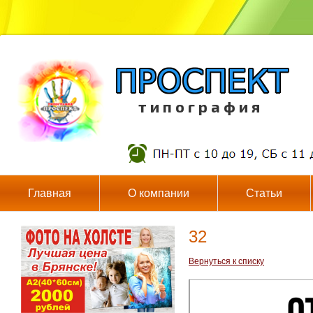
т и п о г р а ф и я
Главная
О компании
Статьи
32
Вернуться к списку