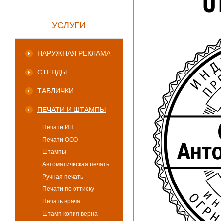
УСЛУГИ
НАРУЖНАЯ РЕКЛАМА
СТЕНДЫ
ТАБЛИЧКИ
ПЕЧАТИ И ШТАМПЫ
Печати ИП
Печати ООО
Штампы
Автоматическая печать
Ручная печать
Печати по оттиску
Печать врача
Штамп копия верна