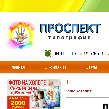
т и п о г р а ф и я
Главная
О компании
Статьи
11
Вернуться к списку