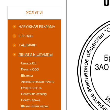
УСЛУГИ
НАРУЖНАЯ РЕКЛАМА
СТЕНДЫ
ТАБЛИЧКИ
ПЕЧАТИ И ШТАМПЫ
Печати ИП
Печати ООО
Штампы
Автоматическая печать
Ручная печать
Печати по оттиску
Печать врача
Штамп копия верна