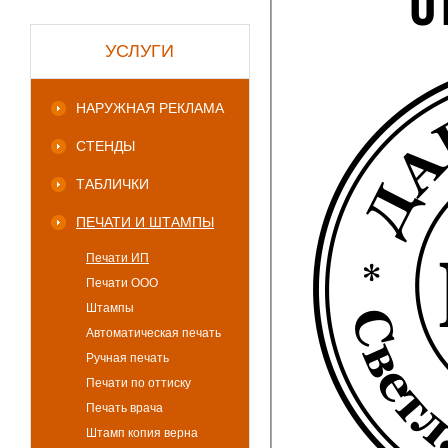
УСЛУГИ
НАРУЖНАЯ РЕКЛАМА
СТЕНДЫ
ТАБЛИЧКИ
ПЕЧАТИ И ШТАМПЫ
Печати ИП
Печати ООО
Штампы
Автоматическая печать
Ручная печать
Печати по оттиску
Печать врача
Штамп копия верна