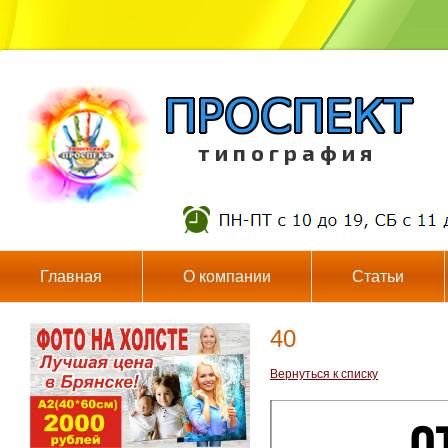
т и п о г р а ф и я
Главная
О компании
Статьи
40
Вернуться к списку