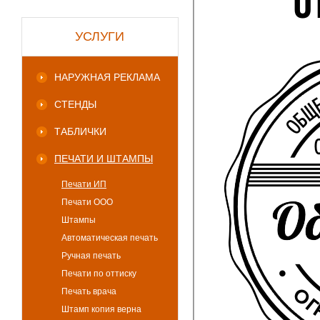
УСЛУГИ
НАРУЖНАЯ РЕКЛАМА
СТЕНДЫ
ТАБЛИЧКИ
ПЕЧАТИ И ШТАМПЫ
Печати ИП
Печати ООО
Штампы
Автоматическая печать
Ручная печать
Печати по оттиску
Печать врача
Штамп копия верна