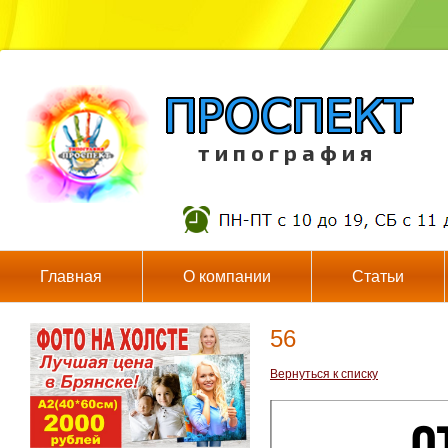
т и п о г р а ф и я
Главная
О компании
Статьи
56
Вернуться к списку