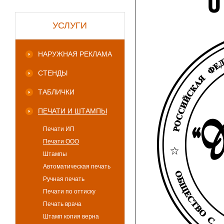
УСЛУГИ
НАРУЖНАЯ РЕКЛАМА
СТЕНДЫ
ТАБЛИЧКИ
ПЕЧАТИ И ШТАМПЫ
Печати ИП
Печати ООО
Штампы
Автоматическая печать
Ручная печать
Печати по оттиску
Печать врача
Штамп копия верна