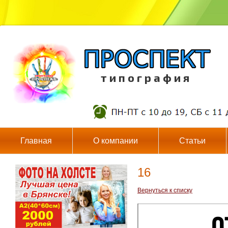
т и п о г р а ф и я
Главная
О компании
Статьи
16
Вернуться к списку