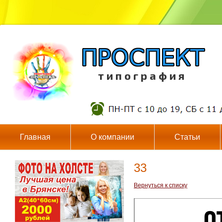
т и п о г р а ф и я
Главная
О компании
Статьи
33
Вернуться к списку