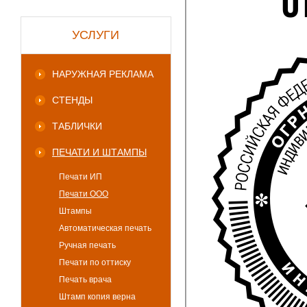
УСЛУГИ
НАРУЖНАЯ РЕКЛАМА
СТЕНДЫ
ТАБЛИЧКИ
ПЕЧАТИ И ШТАМПЫ
Печати ИП
Печати ООО
Штампы
Автоматическая печать
Ручная печать
Печати по оттиску
Печать врача
Штамп копия верна