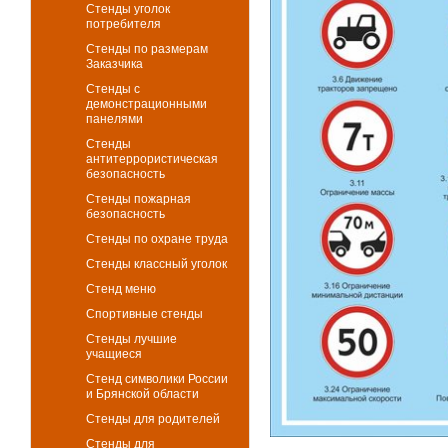
Стенды уголок
потребителя
Стенды по размерам
Заказчика
Стенды с
демонстрационными
панелями
Стенды
антитеррористическая
безопасность
Стенды пожарная
безопасность
Стенды по охране труда
Стенды классный уголок
Стенд меню
Спортивные стенды
Стенды лучшие
учащиеся
Стенд символики России
и Брянской области
Стенды для родителей
Стенды для