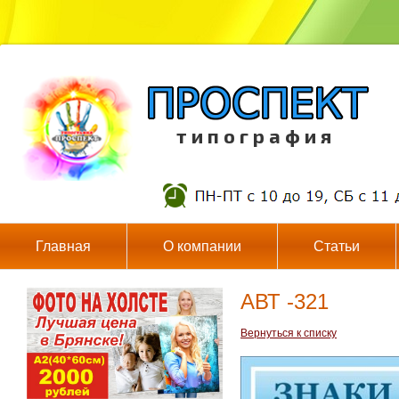
т и п о г р а ф и я
Главная
О компании
Статьи
АВТ -321
Вернуться к списку