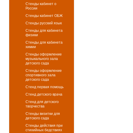
Стенды кабинет о
России
Стенды кабинет ОБЖ
Стенды русский язык
Стенды для кабинета
физики
Стенды для кабинета
химии
Стенды оформление
музыкального зала
детского сада
Стенды оформление
спортивного зала
детского сада
Стенд первая помощь
Стенд детского врача
Стенд для детского
творчества
Стенды визитки для
детского сада
Стенды действия при
стихийных бедствиях