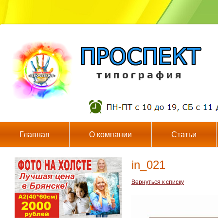
т и п о г р а ф и я
Главная
О компании
Статьи
in_021
Вернуться к списку