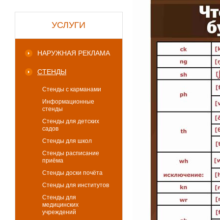
УСЛУГИ
НАРУЖНАЯ РЕКЛАМА
СТЕНДЫ
Стенды с карманами
Информационные
стенды
Стенды для детских
садов
Стенды для школ
Стенды расписание
приёма
Стенды доски почёта
Стенды для институтов
Стенды для
медицинских
учреждений