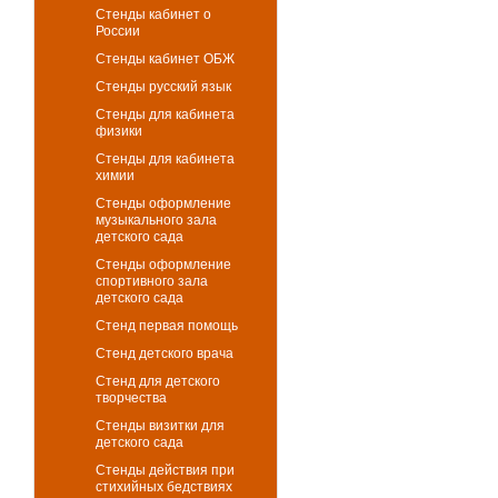
Стенды кабинет о
России
Стенды кабинет ОБЖ
Стенды русский язык
Стенды для кабинета
физики
Стенды для кабинета
химии
Стенды оформление
музыкального зала
детского сада
Стенды оформление
спортивного зала
детского сада
Стенд первая помощь
Стенд детского врача
Стенд для детского
творчества
Стенды визитки для
детского сада
Стенды действия при
стихийных бедствиях