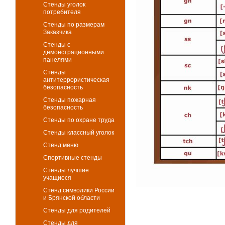
Стенды уголок
потребителя
Стенды по размерам
Заказчика
Стенды с
демонстрационными
панелями
Стенды
антитеррористическая
безопасность
Стенды пожарная
безопасность
Стенды по охране труда
Стенды классный уголок
Стенд меню
Спортивные стенды
Стенды лучшие
учащиеся
Стенд символики России
и Брянской области
Стенды для родителей
Стенды для