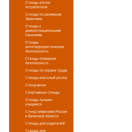
Стенды уголок
потребителя
Стенды по размерам
Заказчика
Стенды с
демонстрационными
панелями
Стенды
антитеррористическая
безопасность
Стенды пожарная
безопасность
Стенды по охране труда
Стенды классный уголок
Стенд меню
Спортивные стенды
Стенды лучшие
учащиеся
Стенд символики России
и Брянской области
Стенды для родителей
Стенды для