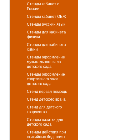
Стенды кабинет о
России
Стенды кабинет ОБЖ
Стенды русский язык
Стенды для кабинета
физики
Стенды для кабинета
химии
Стенды оформление
музыкального зала
детского сада
Стенды оформление
спортивного зала
детского сада
Стенд первая помощь
Стенд детского врача
Стенд для детского
творчества
Стенды визитки для
детского сада
Стенды действия при
стихийных бедствиях