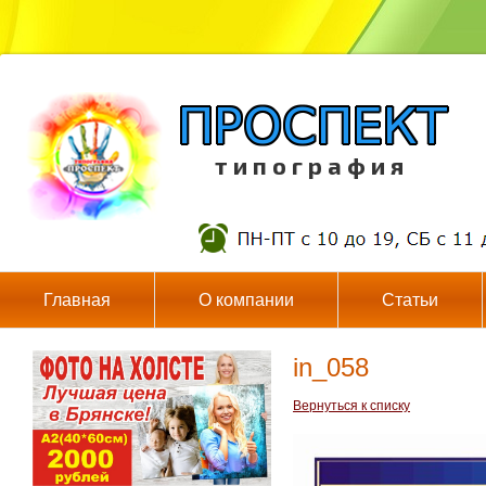
т и п о г р а ф и я
Главная
О компании
Статьи
in_058
Вернуться к списку