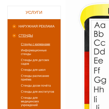
УСЛУГИ
НАРУЖНАЯ РЕКЛАМА
СТЕНДЫ
Стенды с карманами
Информационные
стенды
Стенды для детских
садов
Стенды для школ
Стенды расписание
приёма
Стенды доски почёта
Стенды для институтов
Стенды для
медицинских
учреждений