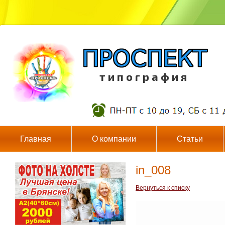
т и п о г р а ф и я
Главная
О компании
Статьи
in_008
Вернуться к списку