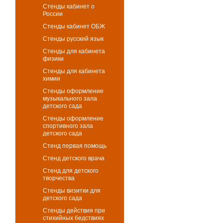
Стенды кабинет о
России
Стенды кабинет ОБЖ
Стенды русский язык
Стенды для кабинета
физики
Стенды для кабинета
химии
Стенды оформление
музыкального зала
детского сада
Стенды оформление
спортивного зала
детского сада
Стенд первая помощь
Стенд детского врача
Стенд для детского
творчества
Стенды визитки для
детского сада
Стенды действия при
стихийных бедствиях