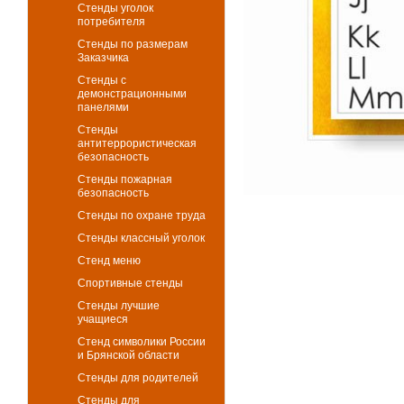
Стенды уголок
потребителя
Стенды по размерам
Заказчика
Стенды с
демонстрационными
панелями
Стенды
антитеррористическая
безопасность
Стенды пожарная
безопасность
Стенды по охране труда
Стенды классный уголок
Стенд меню
Спортивные стенды
Стенды лучшие
учащиеся
Стенд символики России
и Брянской области
Стенды для родителей
Стенды для