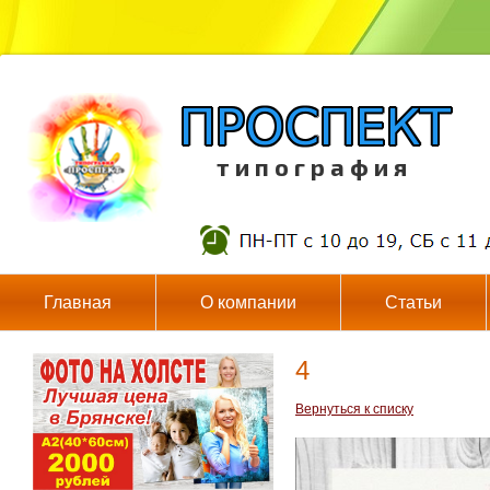
т и п о г р а ф и я
Главная
О компании
Статьи
4
Вернуться к списку